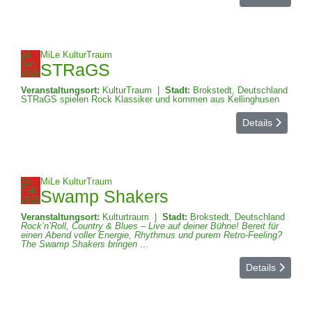
24
MiLe KulturTraum
Jan.
STRaGS
2026
Veranstaltungsort:
KulturTraum
|
Stadt:
Brokstedt, Deutschland
STRaGS spielen Rock Klassiker und kommen aus Kellinghusen
Details
15
MiLe KulturTraum
Feb.
Swamp Shakers
2026
Veranstaltungsort:
Kulturtraum
|
Stadt:
Brokstedt, Deutschland
Rock’n’Roll, Country & Blues – Live auf deiner Bühne! Bereit für
einen Abend voller Energie, Rhythmus und purem Retro-Feeling?
The Swamp Shakers bringen
...
Details