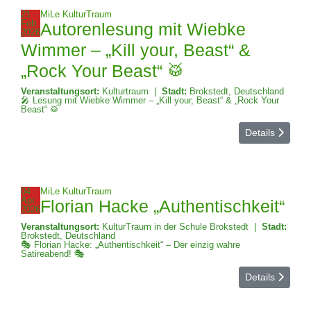
21
MiLe KulturTraum
Feb.
Autorenlesung mit Wiebke
2026
Wimmer – „Kill your, Beast“ &
„Rock Your Beast“ 🥁
Veranstaltungsort:
Kulturtraum
|
Stadt:
Brokstedt, Deutschland
🎤 Lesung mit Wiebke Wimmer – „Kill your, Beast“ & „Rock Your
Beast“ 🥁
Details
04
MiLe KulturTraum
Apr.
Florian Hacke „Authentischkeit“
2026
Veranstaltungsort:
KulturTraum in der Schule Brokstedt
|
Stadt:
Brokstedt, Deutschland
🎭 Florian Hacke: „Authentischkeit“ – Der einzig wahre
Satireabend! 🎭
Details