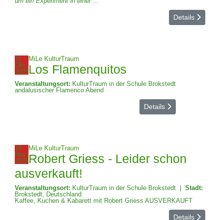
um ein Experiment in einer
...
Datenschutzerklärung
Details
Impressum
11
MiLe KulturTraum
Okt.
Los Flamenquitos
2025
zurück
Veranstaltungsort:
KulturTraum in der Schule Brokstedt
andalusischer Flamenco Abend
Details
16
MiLe KulturTraum
Nov.
Robert Griess - Leider schon
2025
ausverkauft!
Veranstaltungsort:
KulturTraum in der Schule Brokstedt
|
Stadt:
Brokstedt, Deutschland
Kaffee, Kuchen & Kabarett mit Robert Griess AUSVERKAUFT
Details