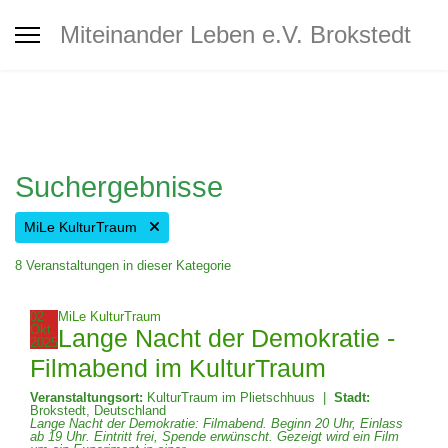
Interkultureller Treff Brokstedt
Miteinander Leben e.V. Brokstedt
Jugendtreff
Café MiLe
Suchergebnisse
Café MiLe Veranstaltungskalender
MiLe KulturTraum
8 Veranstaltungen in dieser Kategorie
Mitgliedschaft - Spenden -
02
MiLe KulturTraum
Unterstützung
Okt.
Lange Nacht der Demokratie -
2025
Filmabend im KulturTraum
Veranstaltungsort:
KulturTraum im Plietschhuus
|
Stadt:
Kontakt
Brokstedt, Deutschland
Lange Nacht der Demokratie: Filmabend. Beginn 20 Uhr, Einlass
ab 19 Uhr. Eintritt frei, Spende erwünscht. Gezeigt wird ein Film